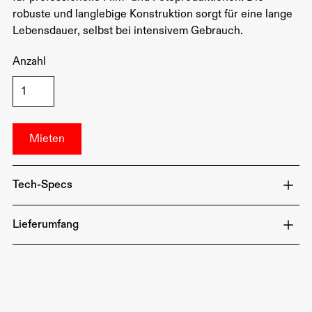
robuste und langlebige Konstruktion sorgt für eine lange
Lebensdauer, selbst bei intensivem Gebrauch.
Anzahl
Tech-Specs
Lieferumfang
Länge: 4 Fuß (ca. 120 cm)
Leistung: 40W
Farbsteuerung: RGB
1x amaran T4c RGBWW Tube Light
Lichtstärke: Bis zu 2000 Lux bei 1m
1x amaran Tube Battery Grip
Abmessungen: 1200 x 42 mm
1x AC-Netzteil