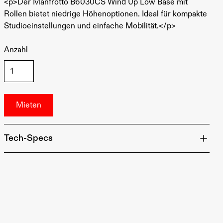
<p>Der Manfrotto B6030CS Wind Up Low Base mit
Rollen bietet niedrige Höhenoptionen. Ideal für kompakte
Studioeinstellungen und einfache Mobilität.</p>
Anzahl
Tech-Specs
Material: Aluminiumlegierung
Max. Höhe: 275 cm
Min. Höhe: 111 cm
Tragfähigkeit: 30 kg