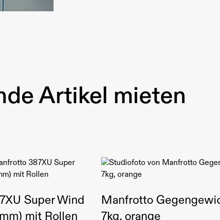
de Artikel mieten
87XU Super Wind
Manfrotto Gegengewi
8mm) mit Rollen
7kg, orange