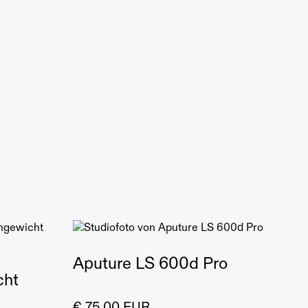
Aputure LS 600d Pro
cht
€ 75,00 EUR