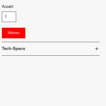
Anzahl
Tech-Specs
Material: Aluminium
Maximale Ausladung: 2,1 m
Maximale Höhe: 3,9 m