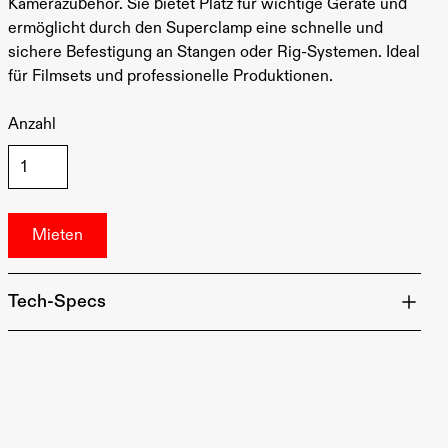
Kamerazubehör. Sie bietet Platz für wichtige Geräte und
ermöglicht durch den Superclamp eine schnelle und
sichere Befestigung an Stangen oder Rig-Systemen. Ideal
für Filmsets und professionelle Produktionen.
Anzahl
Tech-Specs
Material: Robustes Aluminium
Größe: Kompakte FrontBox für Kamera- und
Filmausrüstung
Befestigung: Inklusive Superclamp für einfache