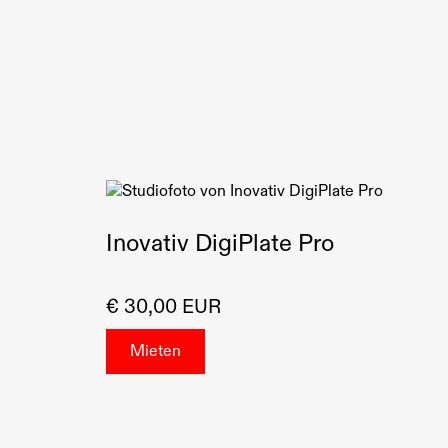
Montage
Kompatibilität: Anpassbar an verschiedene Rigs und
Stangen
Anwendungsbereich: Filmproduktion,
Kamerazubehör, Set-Up und Rigging
Inovativ DigiPlate Pro
€ 30,00 EUR