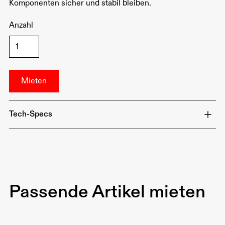
Komponenten sicher und stabil bleiben.
Anzahl
Tech-Specs
Material: Schwarzer Nylon
Füllung: Sand
Gewicht: 0,2kg, je nach Füllung bis zu 6kg
Passende Artikel mieten
Befestigung: Schlaufen und Riemen für einfache
Handhabung