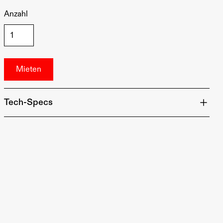
Anzahl
Tech-Specs
Eingang: CEE 32A 400V Rot (Stecker)
Ausgang: 6x Schutzkontakt-Buchsen 16A, 230V
IP-Schutzart: IP54
Abmessungen: 430 x 130 x 75 mm
Länge: 2 m