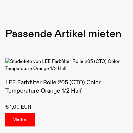
⁠Material: Polyesterfilm
Farbton: Half C.T. Blue (halbe Konvertierung von
Kunstlicht zu Tageslicht)
⁠Größe: 1,22 Meter x 7,62 Meter
Passende Artikel mieten
⁠Anwendung: Leichte Abkühlung des Lichts ohne
starke Beeinträchtigung der Lichtintensität
⁠Einsatzbereiche: Fotografie, Film
LEE Farbfilter Rolle 205 (CTO) Color
Temperature Orange 1/2 Half
€ 1,00 EUR