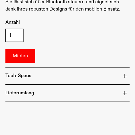
Sie lässt sich über Bluetooth steuern und eignet sich
dank ihres robusten Designs für den mobilen Einsatz.
Anzahl
Tech-Specs
Lieferumfang
Farbtemperatur: 3200K – 6500K, RGB
Lichtstrom: 800 Lux @ 0,3 m
CRI: 95+
1 x Aputure AL-MC Leuchte
Akku-Laufzeit: Bis zu 2 Stunden bei voller Helligkeit
1 x Silikon-Diffusor
Anschluss: USB-C
1x USB-C Ladekabel