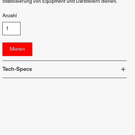
Stabilisierung von Equipment und Darstellern dienen.
Anzahl
Tech-Specs
Material: Holz
Größen: Full Apple (20"x12"x8"), Half Apple (20"x
12"x4"), Quarter Apple (20"x12"x2"), Pancake Apple
(20"x12"x1")