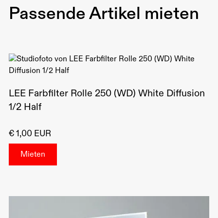
Passende Artikel mieten
⁠Größe: 1,22 m x 7,62 m
Anwendung: Lichtdiffusion und Weichzeichnung
LEE Farbfilter Rolle 250 (WD) White Diffusion
1/2 Half
€ 1,00 EUR