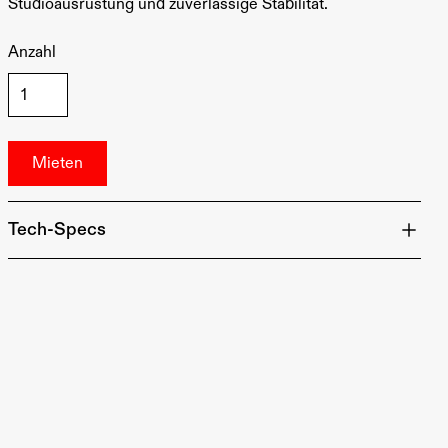
Studioausrüstung und zuverlässige Stabilität.
Anzahl
Tech-Specs
Material: Stahl
Höhe: 110-370 cm
Gewicht: ca. 11,5 kg
Fuß: Gummifüße