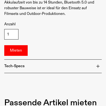
Akkulaufzeit von bis zu 14 Stunden, Bluetooth 5.0 und
robuster Bauweise ist er ideal für den Einsatz auf
Filmsets und Outdoor-Produktionen.
Anzahl
Tech-Specs
Akkulaufzeit: Bis zu 14 Stunden
Aufladung: USB-C, austauschbarer Akku
Wasserdicht: Spritzwassergeschützt (IP65)
Passende Artikel mieten
Gewicht: ca. 9 kg