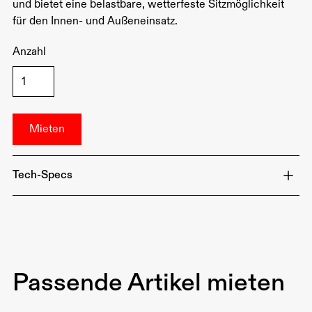
und bietet eine belastbare, wetterfeste Sitzmöglichkeit
für den Innen- und Außeneinsatz.
Anzahl
Tech-Specs
⁠Material: Stabiles Metallgestell mit wetterfester
Holzplatte
⁠Größe Tischfläche: 220x50cm
⁠Größe Bänke: 220x25cm
Passende Artikel mieten
⁠Zusammenklappbar: Platzsparende Lagerung und
Transport