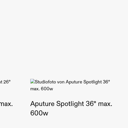
Enthält 10 verschiedene Gobos mit präzisen
Lichtmustern
Kompatibel mit dem Aputure Spotlight Mount
Material: Robuste Metallkonstruktion für lange
Haltbarkeit
Muster: Fenster, Gitter, Naturstrukturen und mehr
 max.
Aputure Spotlight 36° max.
600w