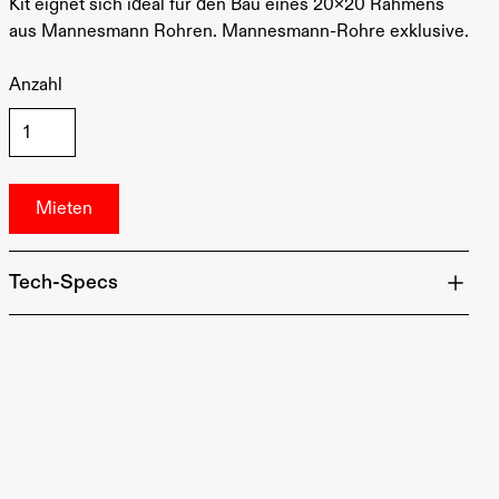
Kit eignet sich ideal für den Bau eines 20x20 Rahmens
aus Mannesmann Rohren. Mannesmann-Rohre exklusive.
Anzahl
Tech-Specs
Material: Aluminium Rundrohr / Mannesmann Rohr
4x Ecken
2x Ohren
2x Verbinder